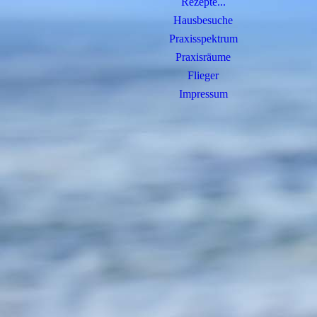
Rezepte...
Hausbesuche
Praxisspektrum
Praxisräume
Flieger
Impressum